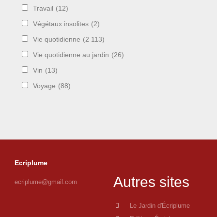
Travail
(12)
Végétaux insolites
(2)
Vie quotidienne
(2 113)
Vie quotidienne au jardin
(26)
Vin
(13)
Voyage
(88)
Ecriplume
Autres sites
ecriplume@gmail.com
Le Jardin d'Écriplume