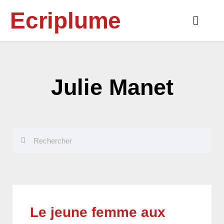
Aller
Ecriplume
au
Main
contenu
Menu
Julie Manet
Rechercher
Rechercher
Le jeune femme aux