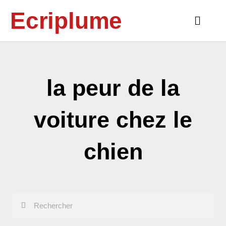
Aller
Ecriplume
au
Main
contenu
Menu
la peur de la
voiture chez le
chien
Rechercher
Rechercher