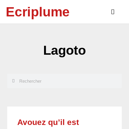
Aller
Ecriplume
au
Main
contenu
Menu
Lagoto
Rechercher
Rechercher
Avouez qu’il est