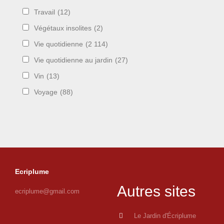
Travail
(12)
Végétaux insolites
(2)
Vie quotidienne
(2 114)
Vie quotidienne au jardin
(27)
Vin
(13)
Voyage
(88)
Ecriplume
Autres sites
ecriplume@gmail.com
Le Jardin d'Écriplume