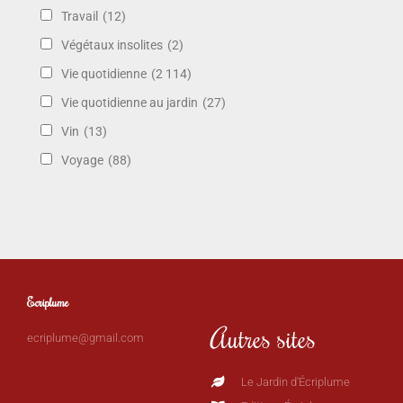
Travail
(12)
Végétaux insolites
(2)
Vie quotidienne
(2 114)
Vie quotidienne au jardin
(27)
Vin
(13)
Voyage
(88)
Ecriplume
Autres sites
ecriplume@gmail.com
Le Jardin d'Écriplume