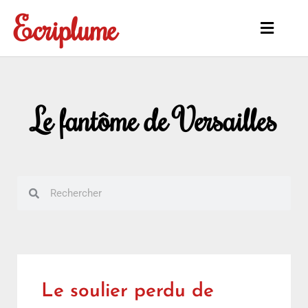
Aller
Ecriplume
au
Main
contenu
Menu
Le fantôme de Versailles
Rechercher
Rechercher
Le soulier perdu de