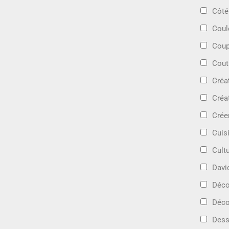
Côté
Coul
Coup
Cout
Créa
Créa
Crée
Cuis
Cult
Davi
Déc
Déco
Dess