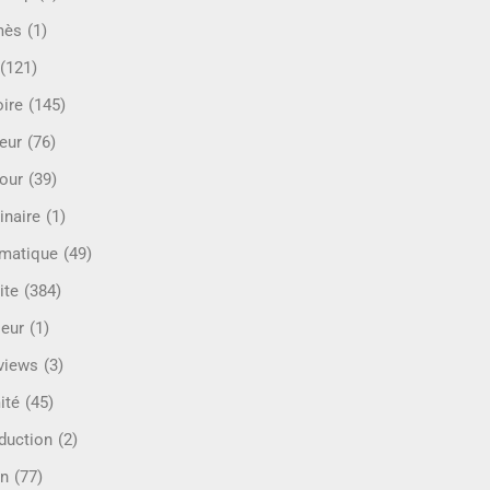
mès
(1)
(121)
oire
(145)
eur
(76)
our
(39)
inaire
(1)
rmatique
(49)
ite
(384)
ieur
(1)
rviews
(3)
ité
(45)
oduction
(2)
n
(77)