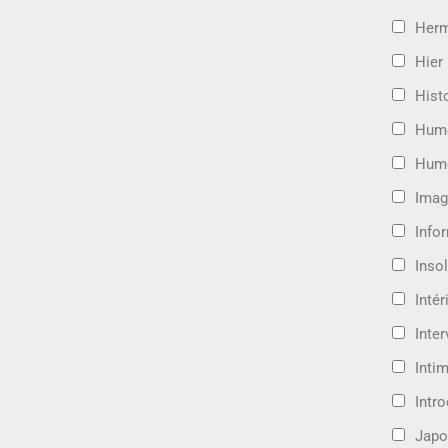
Her
Hier
Hist
Hum
Hum
Imag
Info
Insol
Intér
Inte
Intim
Intr
Japo