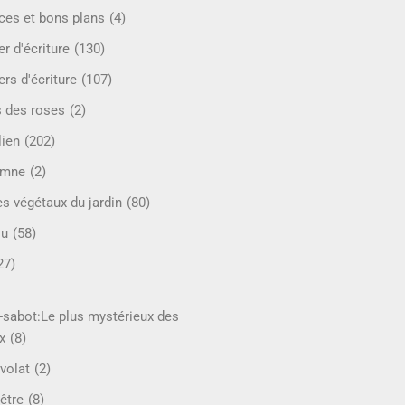
ces et bons plans
(4)
er d'écriture
(130)
ers d'écriture
(107)
s des roses
(2)
lien
(202)
omne
(2)
es végétaux du jardin
(80)
ou
(58)
27)
-sabot:Le plus mystérieux des
x
(8)
volat
(2)
être
(8)