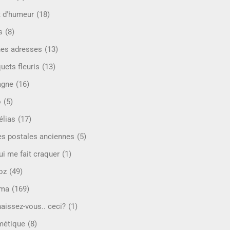
t d'humeur
(18)
s
(8)
es adresses
(13)
uets fleuris
(13)
agne
(16)
o
(5)
lias
(17)
es postales anciennes
(5)
ui me fait craquer
(1)
oz
(49)
éma
(169)
aissez-vous.. ceci?
(1)
étique
(8)