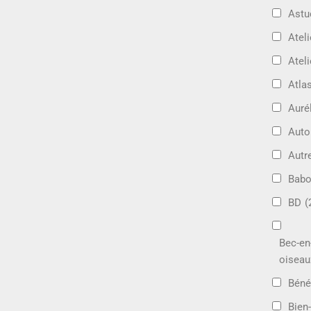
Astu
Ateli
Ateli
Atla
Auré
Aut
Autr
Bab
BD
(
Bec-en
oiseau
Béné
Bien-