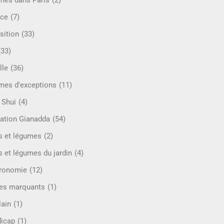
mes dans Paris
(2)
ce
(7)
sition
(33)
(33)
lle
(36)
es d'exceptions
(11)
 Shui
(4)
ation Gianadda
(54)
ts et légumes
(2)
s et légumes du jardin
(4)
ronomie
(12)
es marquants
(1)
lain
(1)
icap
(1)