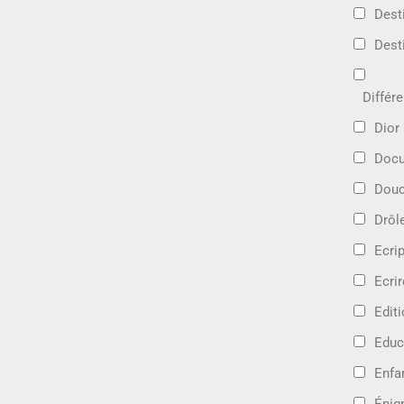
Dest
Dest
Différ
Dior
Docu
Douc
Drôl
Ecri
Ecrir
Edit
Educ
Enfa