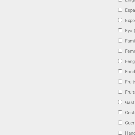
Énig
Espa
Expo
Eya
Fami
Femm
Feng
Fond
Frui
Fruit
Gast
Gest
Guer
Hand