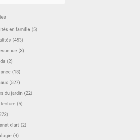
ies
ités en famille
(5)
alités
(453)
escence
(3)
nda
(2)
iance
(18)
maux
(527)
s du jardin
(22)
itecture
(5)
372)
anat d'art
(2)
ologie
(4)