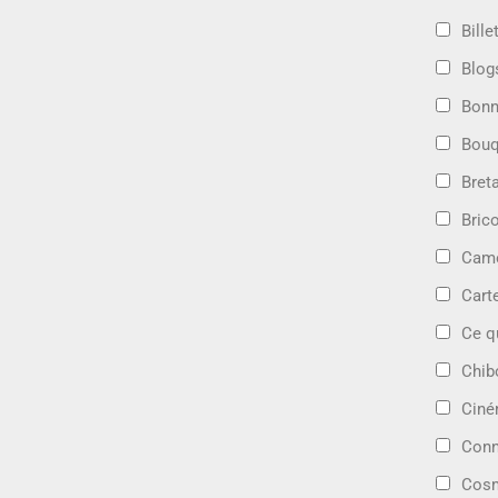
Bille
Blog
Bonn
Bouq
Bret
Bric
Camé
Cart
Ce q
Chib
Cin
Conn
Cosm