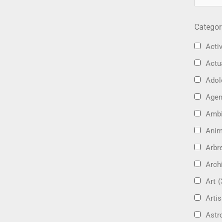
Categor
Activ
Actu
Adol
Age
Amb
Ani
Arbre
Arch
Art
(
Artis
Astr