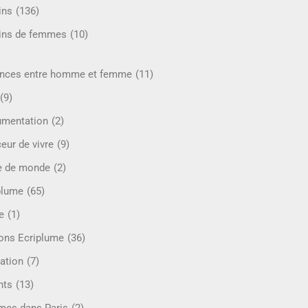
ins
(136)
ins de femmes
(10)
ences entre homme et femme
(11)
(9)
mentation
(2)
eur de vivre
(9)
e de monde
(2)
plume
(65)
e
(1)
ions Ecriplume
(36)
ation
(7)
nts
(13)