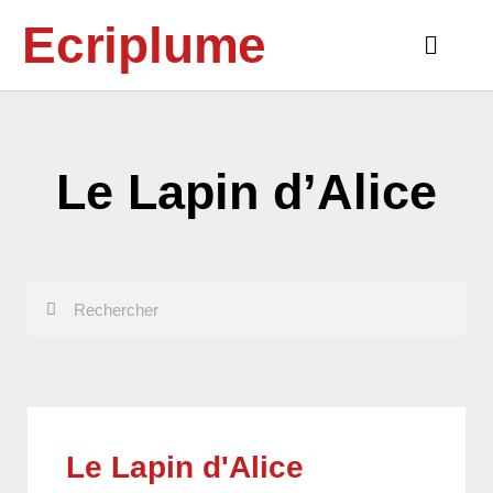
Aller
Ecriplume
au
Main
contenu
Menu
Le Lapin d’Alice
Rechercher
Rechercher
Le Lapin d'Alice