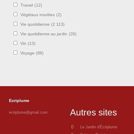
Travail
(12)
Végétaux insolites
(2)
Vie quotidienne
(2 113)
Vie quotidienne au jardin
(26)
Vin
(13)
Voyage
(88)
Ecriplume
Autres sites
ecriplume@gmail.com
Le Jardin d'Écriplume