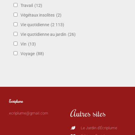
Travail
(12)
Végétaux insolites
(2)
Vie quotidienne
(2 113)
Vie quotidienne au jardin
(26)
Vin
(13)
Voyage
(88)
Ecriplume
Autres sites
ecriplume@gmail.com
Le Jardin d'Écriplume