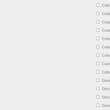
Côté
Coul
Coup
Cout
Créa
Créa
Crée
Cuis
Cult
Davi
Déc
Déco
Dess