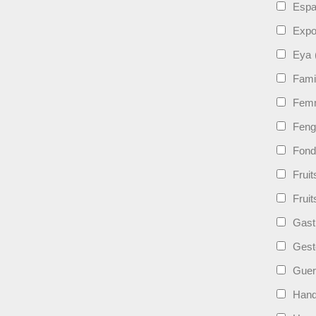
Esp
Expo
Eya
Fami
Femm
Feng
Fond
Frui
Fruit
Gast
Gest
Guer
Hand