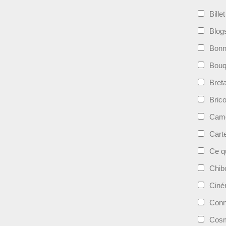
Bille
Blog
Bonn
Bouqu
Bret
Bric
Camé
Cart
Ce qu
Chib
Cin
Conn
Cosm