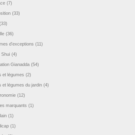
ace
(7)
sition
(33)
(33)
lle
(36)
es d'exceptions
(11)
 Shui
(4)
ation Gianadda
(54)
ts et légumes
(2)
s et légumes du jardin
(4)
ronomie
(12)
es marquants
(1)
lain
(1)
icap
(1)