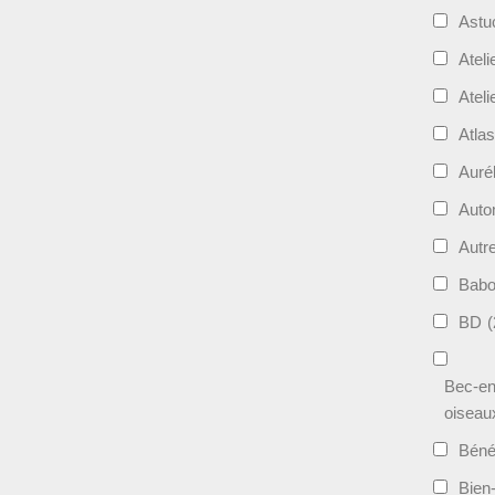
Astu
Ateli
Ateli
Atla
Auré
Aut
Autr
Bab
BD
(
Bec-en
oiseau
Béné
Bien-