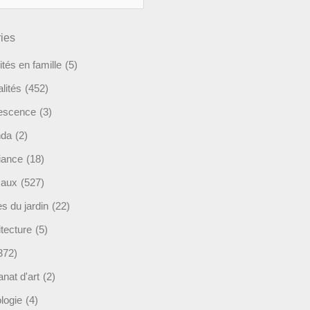
ies
ités en famille
(5)
lités
(452)
escence
(3)
nda
(2)
ance
(18)
maux
(527)
s du jardin
(22)
tecture
(5)
372)
anat d'art
(2)
logie
(4)