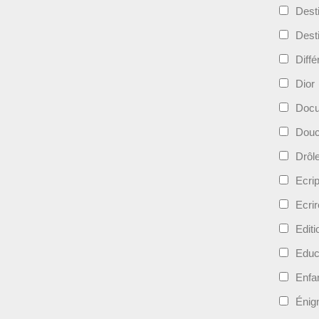
Dest
Dest
Diff
Dior
Docu
Douc
Drôl
Ecri
Ecrir
Edit
Educ
Enfa
Énig