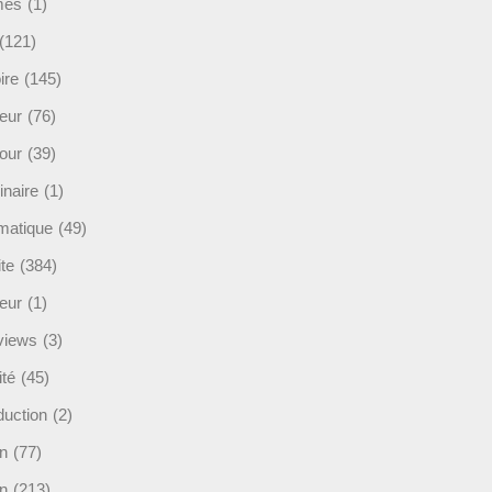
mès
(1)
(121)
ire
(145)
eur
(76)
our
(39)
inaire
(1)
rmatique
(49)
ite
(384)
ieur
(1)
rviews
(3)
ité
(45)
duction
(2)
n
(77)
in
(213)