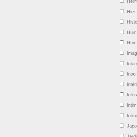
Her
Hier
Histo
Hum
Hum
Imag
Info
Insol
Intér
Inte
Intim
Intro
Japo
Jard