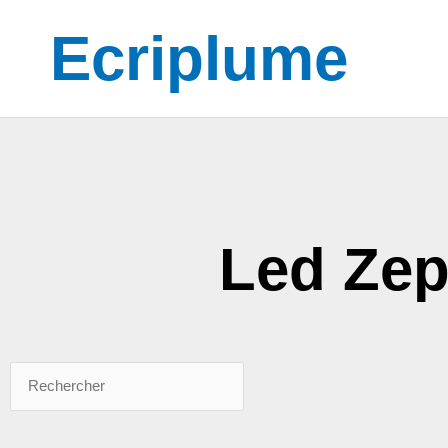
Aller
Ecriplume
au
contenu
Led Zep
Rechercher
Rechercher