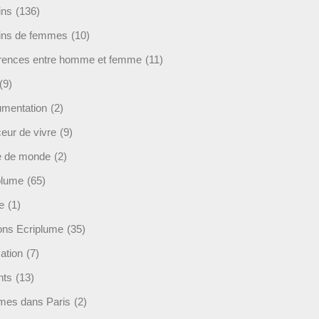
ins
(136)
ins de femmes
(10)
érences entre homme et femme
(11)
(9)
mentation
(2)
eur de vivre
(9)
e de monde
(2)
plume
(65)
e
(1)
ions Ecriplume
(35)
ation
(7)
nts
(13)
mes dans Paris
(2)