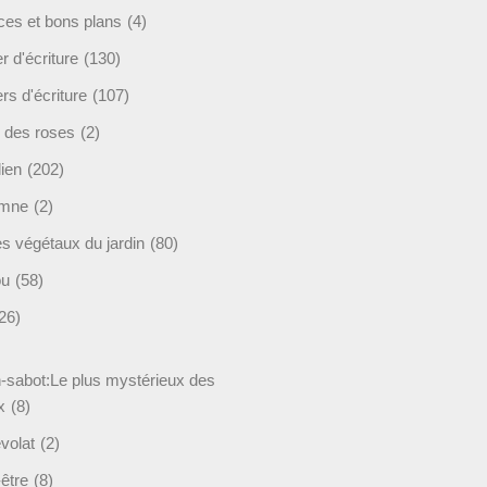
ces et bons plans
(4)
er d'écriture
(130)
ers d'écriture
(107)
s des roses
(2)
lien
(202)
omne
(2)
es végétaux du jardin
(80)
ou
(58)
26)
-sabot:Le plus mystérieux des
x
(8)
volat
(2)
être
(8)