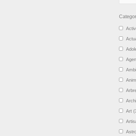
Categor
Activ
Actua
Adol
Age
Ambi
Ani
Arbre
Archi
Art
(
Artis
Astro