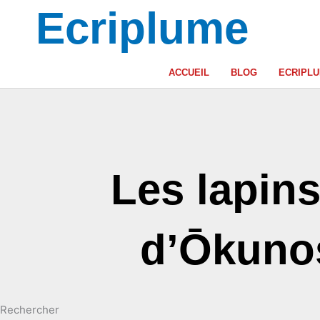
Aller
choix
Ecriplume
au
contenu
ACCUEIL
BLOG
ECRIPL
Les lapins 
d’Ōkuno
Rechercher