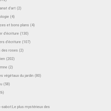
anat d'art
(2)
ologie
(4)
ces et bons plans
(4)
er d'écriture
(130)
ers d'écriture
(107)
s des roses
(2)
lien
(202)
omne
(2)
es végétaux du jardin
(80)
ou
(58)
26)
-sabot:Le plus mystérieux des