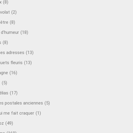
x
(8)
volat
(2)
-être
(8)
t d'humeur
(18)
s
(8)
es adresses
(13)
uets fleuris
(13)
agne
(16)
o
(5)
lias
(17)
es postales anciennes
(5)
ui me fait craquer
(1)
oz
(49)