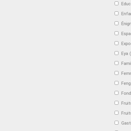
Educ
Enfa
Énig
Espa
Expo
Eya
Famil
Femm
Feng
Fond
Frui
Fruit
Gast