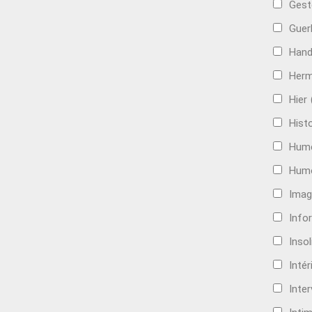
Gest
Guer
Hand
Her
Hier
Histo
Hum
Hum
Imag
Info
Insol
Intér
Inte