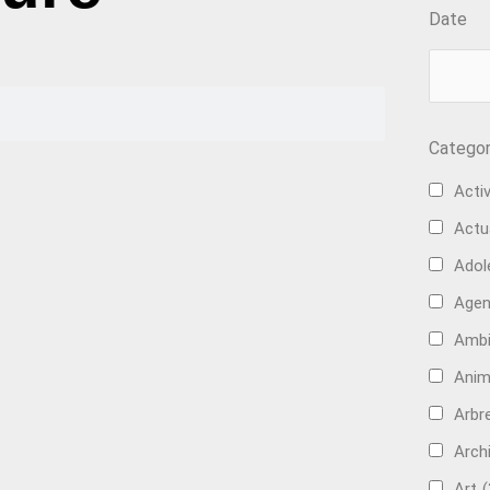
Date
Categor
Activ
Actu
Adol
Age
Ambi
Anim
Arbre
Arch
Art
(