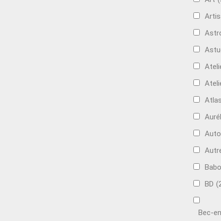
Artis
Astr
Astu
Ateli
Ateli
Atla
Auré
Aut
Autr
Bab
BD
(
Bec-en