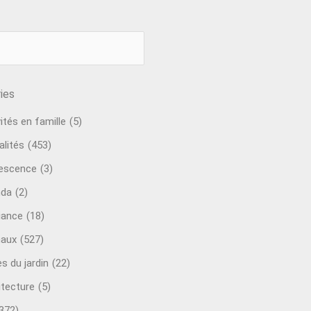
ies
ités en famille
(5)
alités
(453)
escence
(3)
nda
(2)
ance
(18)
aux
(527)
s du jardin
(22)
itecture
(5)
372)