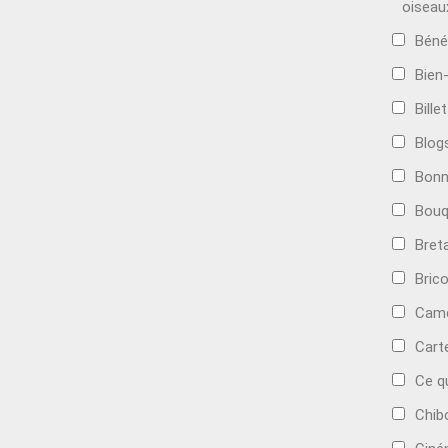
oiseau
Béné
Bien
Bille
Blog
Bonn
Bouq
Bret
Bric
Camé
Cart
Ce q
Chib