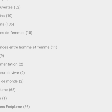
uvertes
(52)
ins
(10)
ins
(136)
ins de femmes
(10)
ences entre homme et femme
(11)
(9)
mentation
(2)
eur de vivre
(9)
e de monde
(2)
plume
(65)
e
(1)
ions Ecriplume
(36)