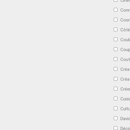
Cin
Conn
Cosm
Côté
Coul
Coup
Cout
Créa
Créa
Crée
Cuis
Cult
Davi
Déc