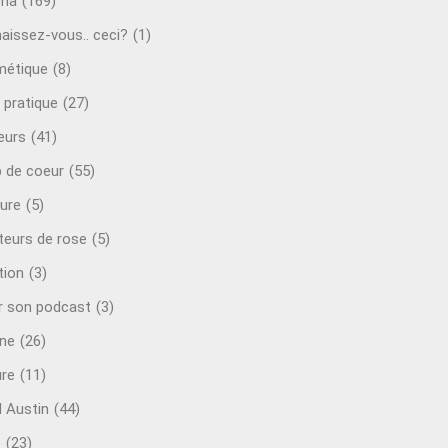
éma
(169)
aissez-vous.. ceci?
(1)
étique
(8)
 pratique
(27)
eurs
(41)
 de coeur
(55)
ure
(5)
teurs de rose
(5)
tion
(3)
r son podcast
(3)
ine
(26)
ure
(11)
d Austin
(44)
o
(23)