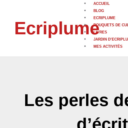
Aller
ACCUEIL
au
BLOG
contenu
ECRIPLUME
Ecriplume
BOUQUETS DE CU
LIVRES
JARDIN D’ECRIPL
MES ACTIVITÉS
Les perles de
d’écri