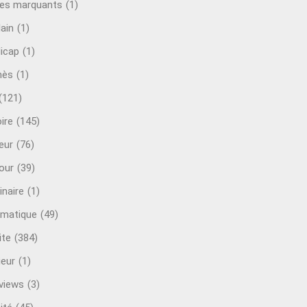
es marquants
(1)
lain
(1)
icap
(1)
mès
(1)
(121)
ire
(145)
eur
(76)
our
(39)
inaire
(1)
rmatique
(49)
ite
(384)
ieur
(1)
rviews
(3)