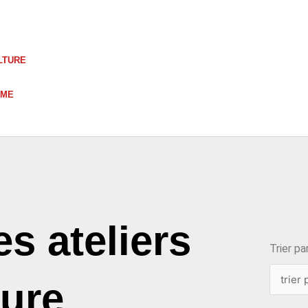
LTURE
UME
choix
s ateliers
Trier par
ture