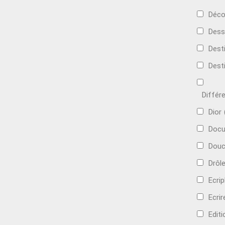
Déco
Dess
Dest
Dest
Différ
Dior
Docu
Douc
Drôl
Ecri
Ecrir
Edit