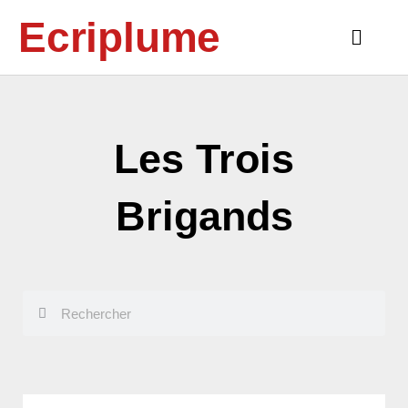
Aller
Ecriplume
au
Main
contenu
Menu
Les Trois
Brigands
Rechercher
Rechercher