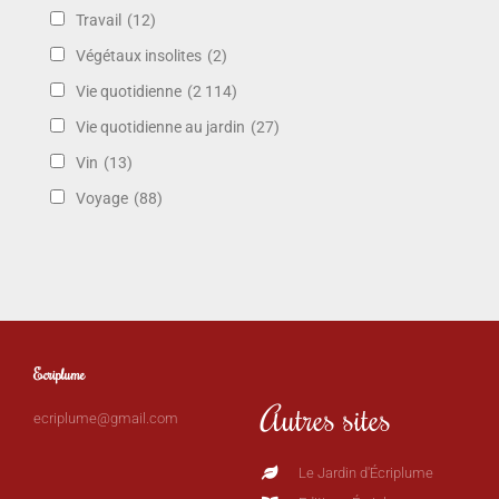
Travail
(12)
Végétaux insolites
(2)
Vie quotidienne
(2 114)
Vie quotidienne au jardin
(27)
Vin
(13)
Voyage
(88)
Ecriplume
Autres sites
ecriplume@gmail.com
Le Jardin d'Écriplume