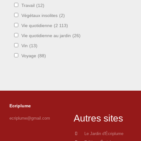
Travail
(12)
Végétaux insolites
(2)
Vie quotidienne
(2 113)
Vie quotidienne au jardin
(26)
Vin
(13)
Voyage
(88)
Ecriplume
Autres sites
ecriplume@gmail.com
Le Jardin d'Écriplume