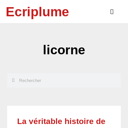
Aller
Ecriplume
au
Main
contenu
Menu
licorne
Rechercher
Rechercher
La véritable histoire de