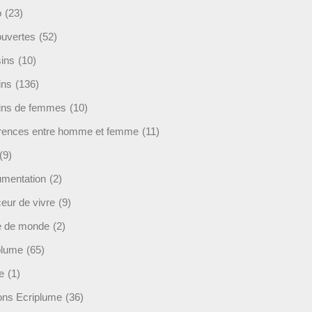
o
(23)
uvertes
(52)
ins
(10)
ins
(136)
ins de femmes
(10)
érences entre homme et femme
(11)
(9)
mentation
(2)
eur de vivre
(9)
e de monde
(2)
plume
(65)
e
(1)
ions Ecriplume
(36)