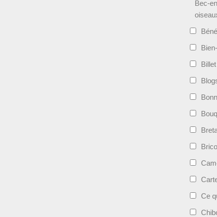
Bec-en
oiseau
Béné
Bien-
Bille
Blog
Bonn
Bouqu
Bret
Bric
Camé
Cart
Ce qu
Chib