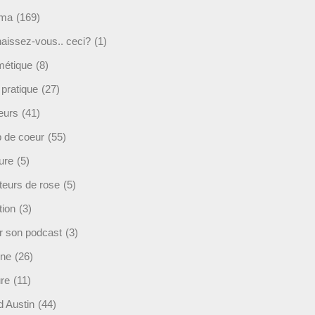
éma
(169)
aissez-vous.. ceci?
(1)
étique
(8)
 pratique
(27)
eurs
(41)
 de coeur
(55)
ure
(5)
teurs de rose
(5)
tion
(3)
r son podcast
(3)
ine
(26)
ure
(11)
d Austin
(44)