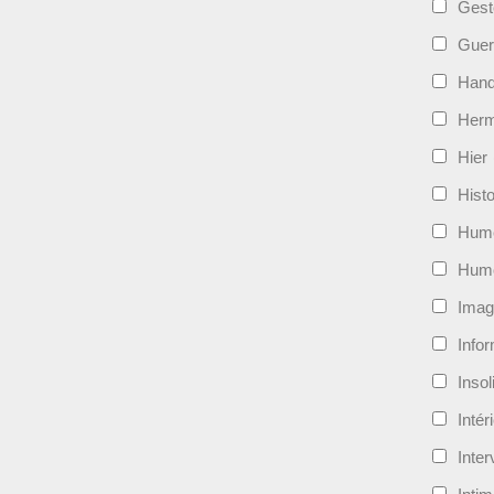
Gest
Guer
Hand
Her
Hier
Histo
Hum
Hum
Imag
Info
Insol
Intér
Inte