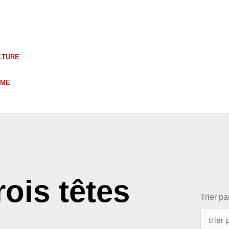
LTURE
UME
choix
rois têtes
Trier par