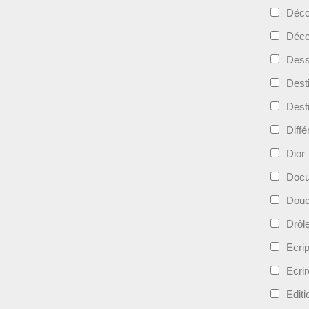
Déc
Déco
Dess
Dest
Dest
Diff
Dior
Docu
Douc
Drôl
Ecri
Ecrir
Edit