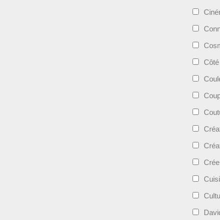
Cin
Conn
Cosm
Côté
Coul
Coup
Cout
Créa
Créa
Crée
Cuis
Cult
Davi