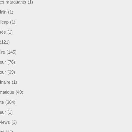
es marquants
(1)
lain
(1)
icap
(1)
mès
(1)
(121)
ire
(145)
eur
(76)
our
(39)
inaire
(1)
rmatique
(49)
ite
(384)
ieur
(1)
rviews
(3)