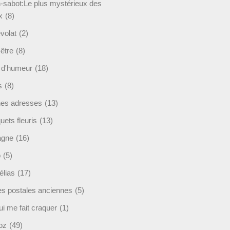
-sabot:Le plus mystérieux des
x
(8)
volat
(2)
être
(8)
t d'humeur
(18)
s
(8)
es adresses
(13)
ets fleuris
(13)
agne
(16)
o
(5)
lias
(17)
es postales anciennes
(5)
i me fait craquer
(1)
oz
(49)