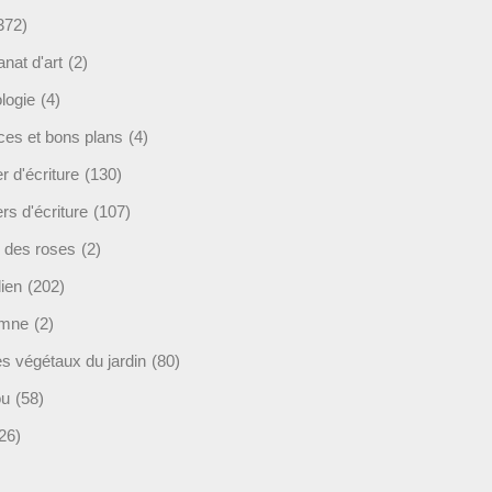
372)
anat d'art
(2)
logie
(4)
ces et bons plans
(4)
er d'écriture
(130)
ers d'écriture
(107)
s des roses
(2)
lien
(202)
omne
(2)
es végétaux du jardin
(80)
ou
(58)
26)