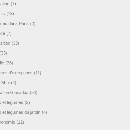
ation
(7)
nts
(13)
mes dans Paris
(2)
ace
(7)
sition
(33)
(33)
lle
(36)
es d'exceptions
(11)
 Shui
(4)
ation Gianadda
(54)
ts et légumes
(2)
s et légumes du jardin
(4)
ronomie
(12)