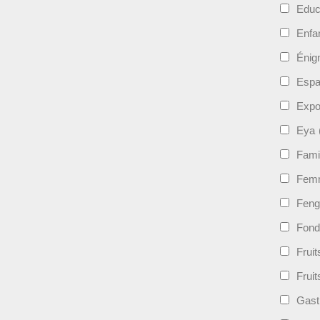
Educ
Enfa
Énig
Esp
Expo
Eya
Fami
Femm
Feng
Fond
Frui
Fruit
Gast