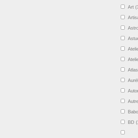
Art
(
Artis
Astro
Astu
Ateli
Ateli
Atla
Auré
Aut
Autr
Bab
BD
(