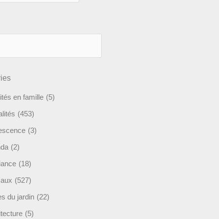
ies
ités en famille
(5)
lités
(453)
escence
(3)
nda
(2)
ance
(18)
maux
(527)
s du jardin
(22)
tecture
(5)