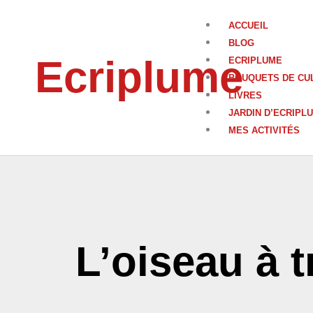
Aller
au
ACCUEIL
contenu
BLOG
Ecriplume
ECRIPLUME
BOUQUETS DE CU
LIVRES
JARDIN D’ECRIPL
MES ACTIVITÉS
L’oiseau à t