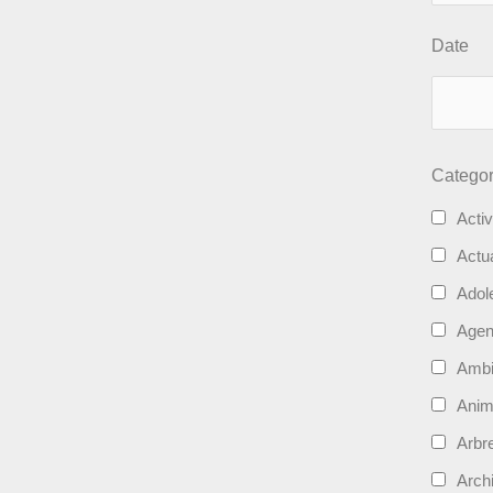
Date
Categor
Activ
Actua
Adol
Age
Ambi
Ani
Arbre
Archi