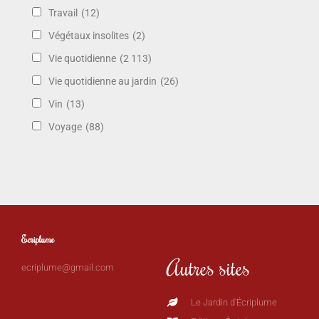
Travail
(12)
Végétaux insolites
(2)
Vie quotidienne
(2 113)
Vie quotidienne au jardin
(26)
Vin
(13)
Voyage
(88)
Ecriplume
Autres sites
ecriplume@gmail.com
Le Jardin d'Écriplume