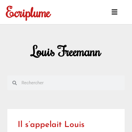
Aller
Ecriplume
au
Main
contenu
Menu
Louis Freemann
Rechercher
Rechercher
Il s’appelait Louis