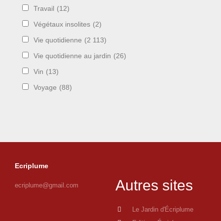
Travail
(12)
Végétaux insolites
(2)
Vie quotidienne
(2 113)
Vie quotidienne au jardin
(26)
Vin
(13)
Voyage
(88)
Ecriplume
Autres sites
ecriplume@gmail.com
Le Jardin d'Écriplume