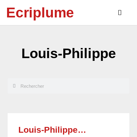
Aller
Ecriplume
au
Main
contenu
Menu
Louis-Philippe
Rechercher
Rechercher
Louis-Philippe…