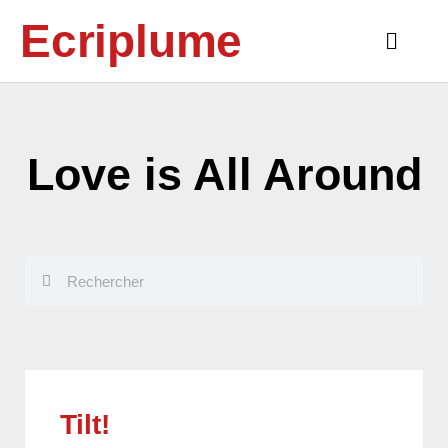
Aller
Ecriplume
au
Main
contenu
Menu
Love is All Around
Rechercher
Rechercher
Tilt!