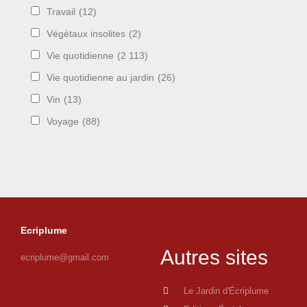
Travail
(12)
Végétaux insolites
(2)
Vie quotidienne
(2 113)
Vie quotidienne au jardin
(26)
Vin
(13)
Voyage
(88)
Ecriplume
Autres sites
ecriplume@gmail.com
Le Jardin d'Écriplume