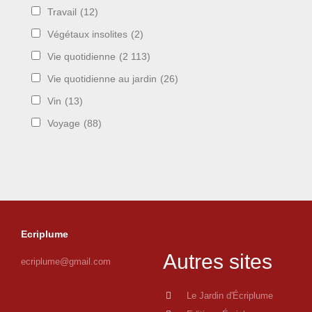
Travail
(12)
Végétaux insolites
(2)
Vie quotidienne
(2 113)
Vie quotidienne au jardin
(26)
Vin
(13)
Voyage
(88)
Ecriplume
Autres sites
ecriplume@gmail.com
Le Jardin d'Écriplume