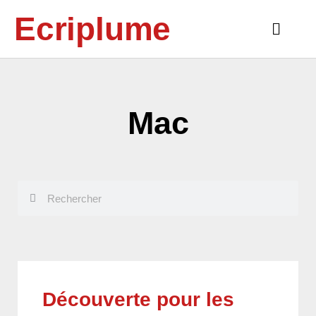
Aller
Ecriplume
au
Main
contenu
Menu
Mac
Rechercher
Rechercher
Découverte pour les