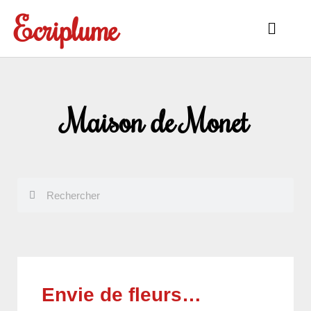
Aller
Ecriplume
au
Main
contenu
Menu
Maison de Monet
Rechercher
Rechercher
Envie de fleurs…