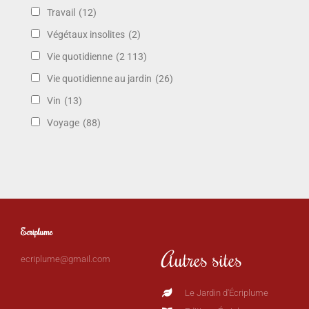
Travail
(12)
Végétaux insolites
(2)
Vie quotidienne
(2 113)
Vie quotidienne au jardin
(26)
Vin
(13)
Voyage
(88)
Ecriplume
Autres sites
ecriplume@gmail.com
Le Jardin d'Écriplume