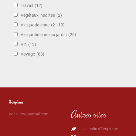
Travail
(12)
Végétaux insolites
(2)
Vie quotidienne
(2 113)
Vie quotidienne au jardin
(26)
Vin
(13)
Voyage
(88)
Ecriplume
Autres sites
ecriplume@gmail.com
Le Jardin d'Écriplume