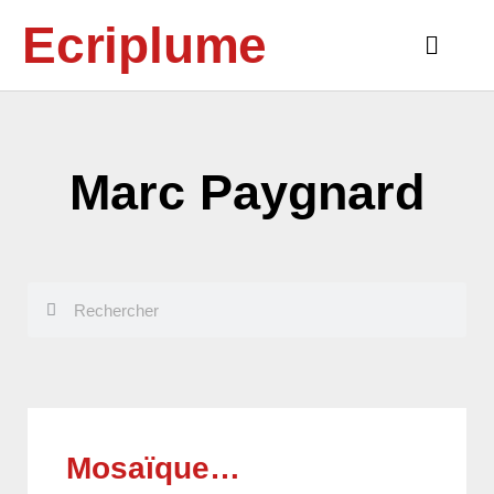
Aller
Ecriplume
au
Main
contenu
Menu
Marc Paygnard
Rechercher
Rechercher
Mosaïque…