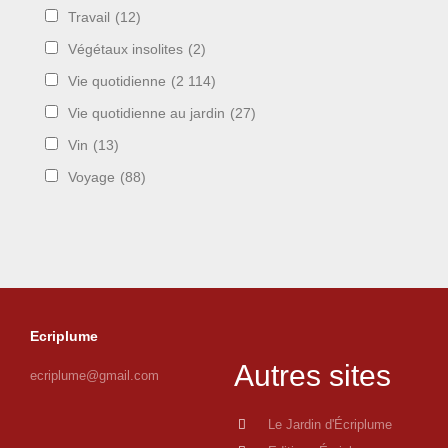
Travail
(12)
Végétaux insolites
(2)
Vie quotidienne
(2 114)
Vie quotidienne au jardin
(27)
Vin
(13)
Voyage
(88)
Ecriplume
Autres sites
ecriplume@gmail.com
Le Jardin d'Écriplume