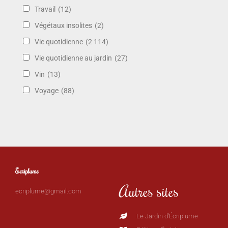
Travail
(12)
Végétaux insolites
(2)
Vie quotidienne
(2 114)
Vie quotidienne au jardin
(27)
Vin
(13)
Voyage
(88)
Ecriplume
Autres sites
ecriplume@gmail.com
Le Jardin d'Écriplume