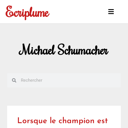
Aller
Ecriplume
au
Main
contenu
Menu
Michael Schumacher
Rechercher
Rechercher
Lorsque le champion est