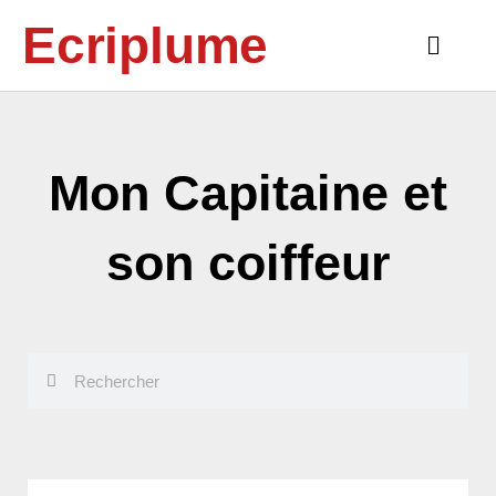
Aller
Ecriplume
au
Main
contenu
Menu
Mon Capitaine et
son coiffeur
Rechercher
Rechercher