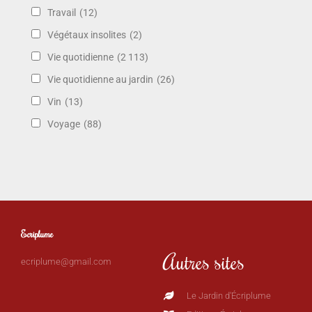
Travail
(12)
Végétaux insolites
(2)
Vie quotidienne
(2 113)
Vie quotidienne au jardin
(26)
Vin
(13)
Voyage
(88)
Ecriplume
Autres sites
ecriplume@gmail.com
Le Jardin d'Écriplume