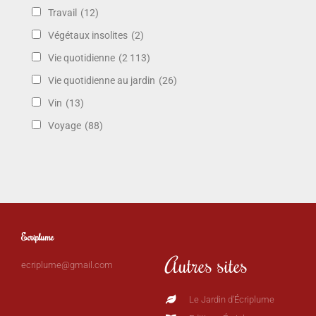
Travail
(12)
Végétaux insolites
(2)
Vie quotidienne
(2 113)
Vie quotidienne au jardin
(26)
Vin
(13)
Voyage
(88)
Ecriplume
Autres sites
ecriplume@gmail.com
Le Jardin d'Écriplume