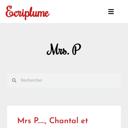
Aller
Ecriplume
au
Main
contenu
Menu
Mrs. P
Rechercher
Rechercher
Mrs P….., Chantal et