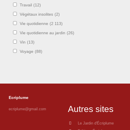
Travail
(12)
Végétaux insolites
(2)
Vie quotidienne
(2 113)
Vie quotidienne au jardin
(26)
Vin
(13)
Voyage
(88)
Ecriplume
Autres sites
ecriplume@gmail.com
Le Jardin d'Écriplume