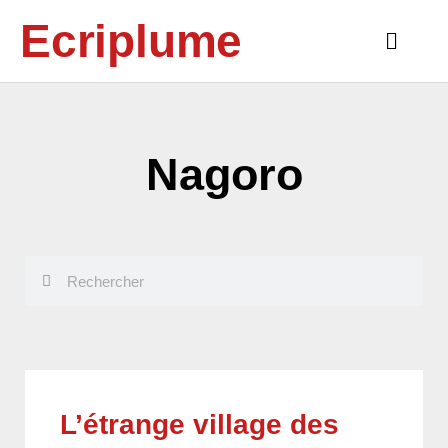
Aller
Ecriplume
au
Main
contenu
Menu
Nagoro
Rechercher
Rechercher
L’étrange village des