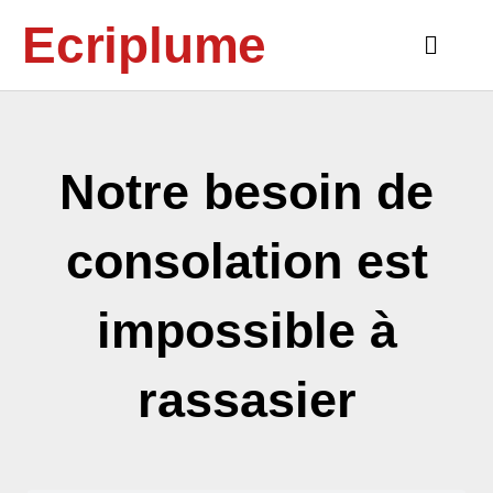
Aller
Ecriplume
au
Main
contenu
Menu
Notre besoin de
consolation est
impossible à
rassasier