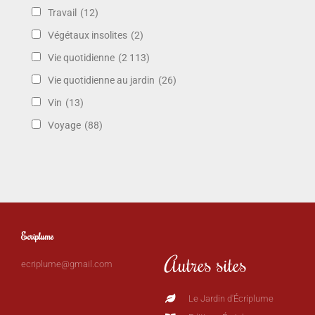
Travail
(12)
Végétaux insolites
(2)
Vie quotidienne
(2 113)
Vie quotidienne au jardin
(26)
Vin
(13)
Voyage
(88)
Ecriplume
Autres sites
ecriplume@gmail.com
Le Jardin d'Écriplume