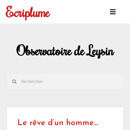
Aller
Ecriplume
au
Main
contenu
Menu
Observatoire de Leysin
Rechercher
Rechercher
Le rêve d’un homme…