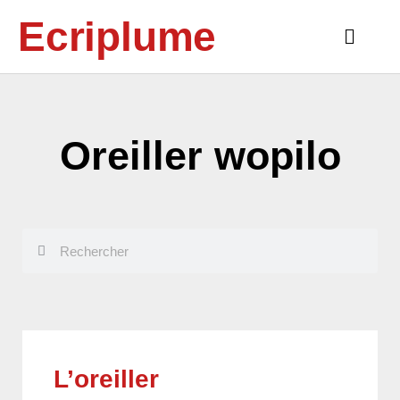
Aller
Ecriplume
au
Main
contenu
Menu
Oreiller wopilo
Rechercher
Rechercher
L’oreiller