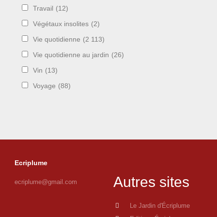
Travail
(12)
Végétaux insolites
(2)
Vie quotidienne
(2 113)
Vie quotidienne au jardin
(26)
Vin
(13)
Voyage
(88)
Ecriplume
Autres sites
ecriplume@gmail.com
Le Jardin d'Écriplume