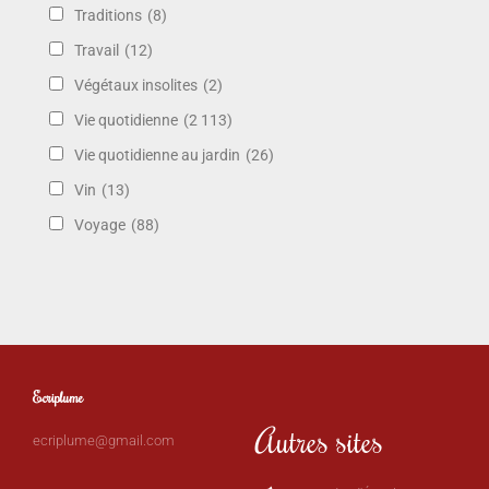
Traditions
(8)
Travail
(12)
Végétaux insolites
(2)
Vie quotidienne
(2 113)
Vie quotidienne au jardin
(26)
Vin
(13)
Voyage
(88)
Ecriplume
Autres sites
ecriplume@gmail.com