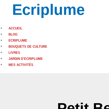
Aller
choix
Ecriplume
au
contenu
ACCUEIL
BLOG
ECRIPLUME
BOUQUETS DE CULTURE
LIVRES
JARDIN D’ECRIPLUME
MES ACTIVITÉS
Petit B