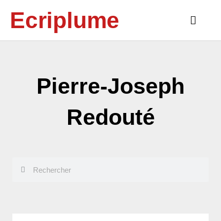
Aller
Ecriplume
au
Main
contenu
Menu
Pierre-Joseph
Redouté
Rechercher
Rechercher