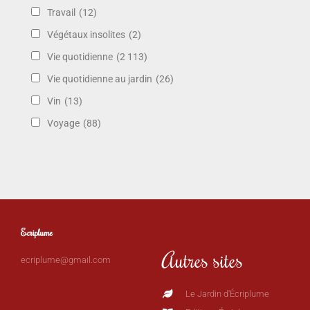
Travail
(12)
Végétaux insolites
(2)
Vie quotidienne
(2 113)
Vie quotidienne au jardin
(26)
Vin
(13)
Voyage
(88)
Ecriplume
Autres sites
ecriplume@gmail.com
Le Jardin d'Écriplume