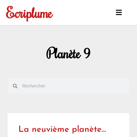
Aller
Ecriplume
au
Main
contenu
Menu
Planète 9
Rechercher
Rechercher
La neuvième planète…