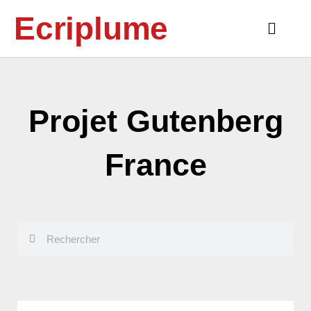
Aller
Ecriplume
au
Main
contenu
Menu
Projet Gutenberg
France
Rechercher
Rechercher