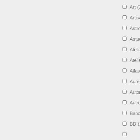
Art
(
Artis
Astro
Astu
Ateli
Ateli
Atla
Auré
Aut
Autr
Bab
BD
(