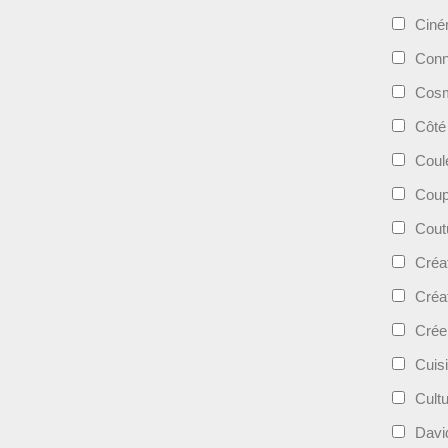
Cin
Conn
Cosm
Côté
Coul
Coup
Cout
Créa
Créa
Crée
Cuis
Cult
Davi