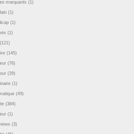
es marquants
(1)
lain
(1)
icap
(1)
mès
(1)
(121)
ire
(145)
eur
(76)
our
(39)
inaire
(1)
rmatique
(49)
ite
(384)
ieur
(1)
rviews
(3)