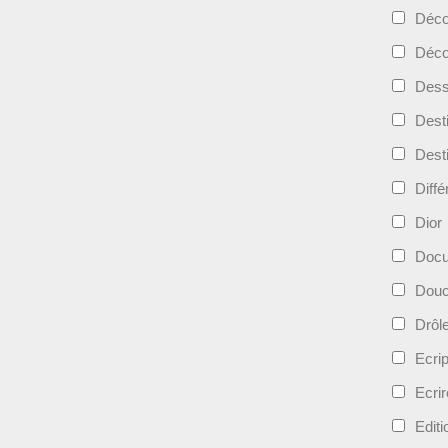
Déc
Déco
Dess
Dest
Dest
Diff
Dior
Docu
Douc
Drôl
Ecri
Ecrir
Edit