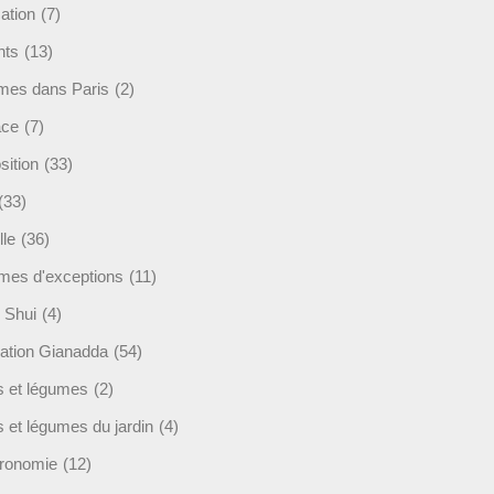
ation
(7)
nts
(13)
mes dans Paris
(2)
ace
(7)
sition
(33)
(33)
lle
(36)
es d'exceptions
(11)
 Shui
(4)
ation Gianadda
(54)
ts et légumes
(2)
s et légumes du jardin
(4)
ronomie
(12)