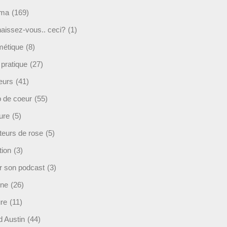
éma
(169)
aissez-vous.. ceci?
(1)
étique
(8)
 pratique
(27)
eurs
(41)
 de coeur
(55)
ure
(5)
teurs de rose
(5)
tion
(3)
r son podcast
(3)
ine
(26)
ure
(11)
d Austin
(44)