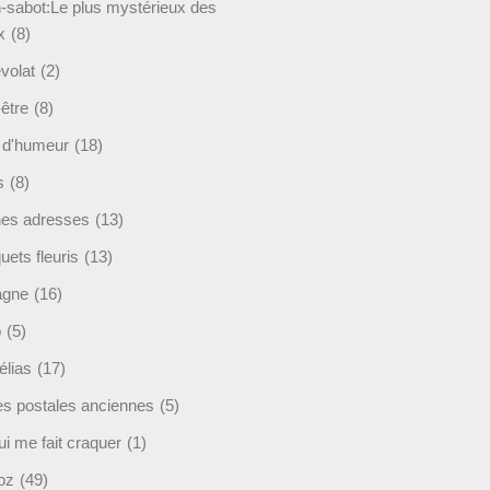
-sabot:Le plus mystérieux des
x
(8)
volat
(2)
être
(8)
t d'humeur
(18)
s
(8)
es adresses
(13)
ets fleuris
(13)
agne
(16)
o
(5)
lias
(17)
es postales anciennes
(5)
i me fait craquer
(1)
oz
(49)