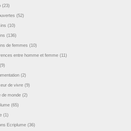
o
(23)
uvertes
(52)
ins
(10)
ins
(136)
ins de femmes
(10)
érences entre homme et femme
(11)
(9)
mentation
(2)
eur de vivre
(9)
e de monde
(2)
plume
(65)
e
(1)
ions Ecriplume
(36)