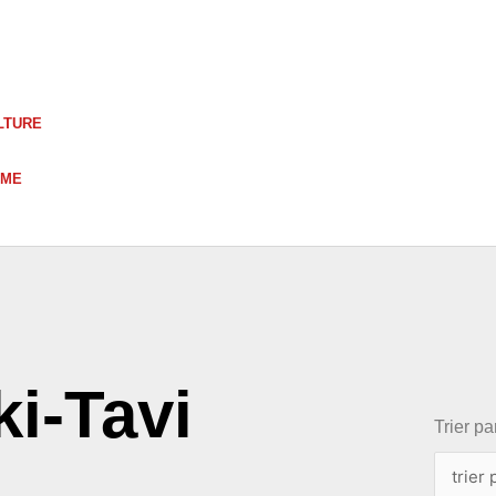
LTURE
UME
choix
ki-Tavi
Trier par