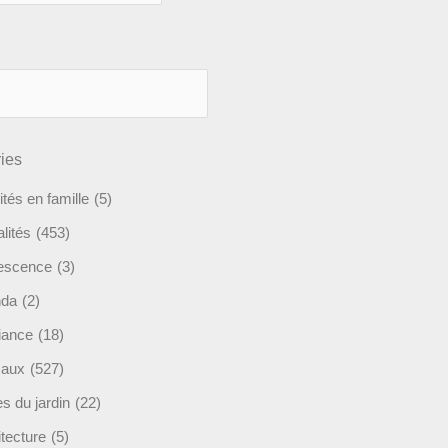
ies
ités en famille
(5)
lités
(453)
escence
(3)
nda
(2)
ance
(18)
maux
(527)
s du jardin
(22)
tecture
(5)