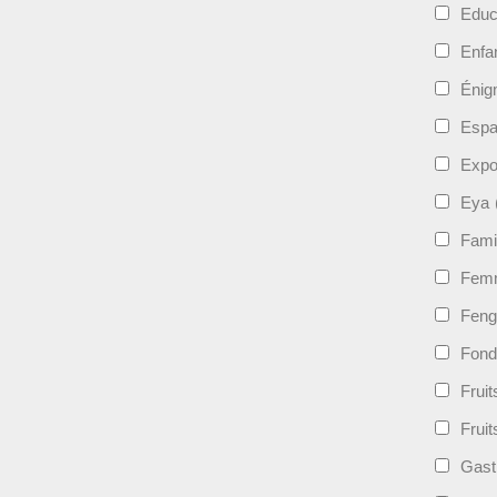
Educ
Enfa
Énig
Esp
Expo
Eya
Fami
Femm
Feng
Fond
Frui
Fruit
Gast