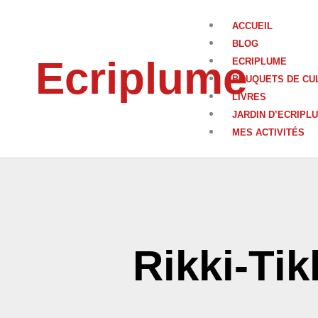
Aller
au
ACCUEIL
contenu
BLOG
Ecriplume
ECRIPLUME
BOUQUETS DE CU
LIVRES
JARDIN D’ECRIPL
MES ACTIVITÉS
Rikki-Tik