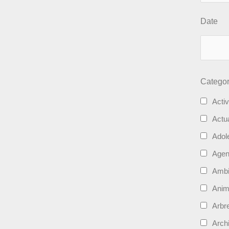
Date
Categor
Activ
Actua
Adol
Age
Ambi
Ani
Arbre
Archi