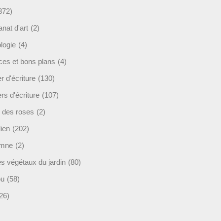
372)
anat d'art
(2)
logie
(4)
ces et bons plans
(4)
er d'écriture
(130)
ers d'écriture
(107)
s des roses
(2)
lien
(202)
omne
(2)
es végétaux du jardin
(80)
ou
(58)
26)