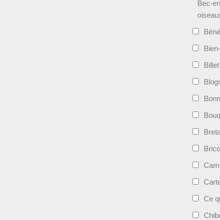
Bec-en
oiseau
Béné
Bien-
Bille
Blog
Bonn
Bouqu
Bret
Bric
Camé
Cart
Ce qu
Chib