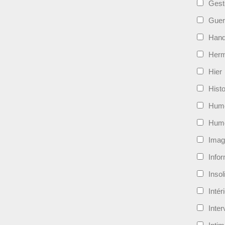
Gest
Guer
Hand
Her
Hier
Histo
Hum
Hum
Imag
Info
Insol
Intér
Inte