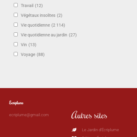
Travail
(12)
Végétaux insolites
(2)
Vie quotidienne
(2 114)
Vie quotidienne au jardin
(27)
Vin
(13)
Voyage
(88)
Ecriplume
Autres sites
ecriplume@gmail.com
Le Jardin d'Écriplume