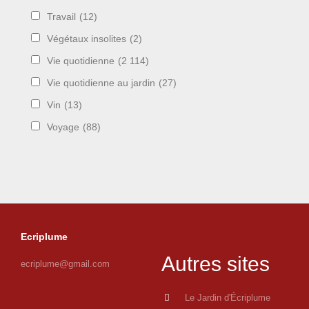
Travail
(12)
Végétaux insolites
(2)
Vie quotidienne
(2 114)
Vie quotidienne au jardin
(27)
Vin
(13)
Voyage
(88)
Ecriplume
Autres sites
ecriplume@gmail.com
Le Jardin d'Écriplume