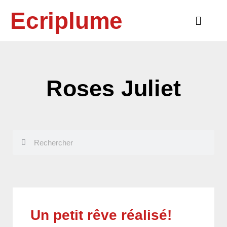
Aller
Ecriplume
au
Main
contenu
Menu
Roses Juliet
Rechercher
Rechercher
Un petit rêve réalisé!