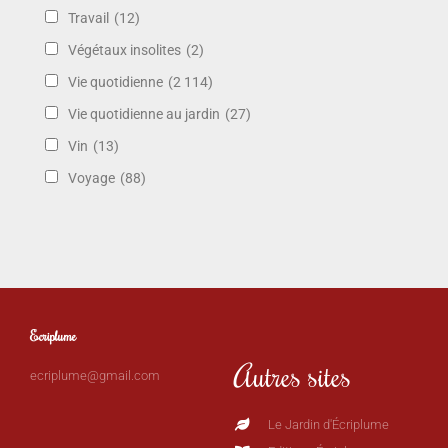
Travail
(12)
Végétaux insolites
(2)
Vie quotidienne
(2 114)
Vie quotidienne au jardin
(27)
Vin
(13)
Voyage
(88)
Ecriplume
Autres sites
ecriplume@gmail.com
Le Jardin d'Écriplume