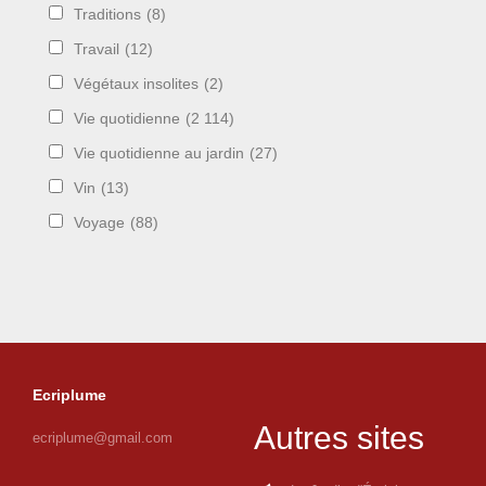
Traditions
(8)
Travail
(12)
Végétaux insolites
(2)
Vie quotidienne
(2 114)
Vie quotidienne au jardin
(27)
Vin
(13)
Voyage
(88)
Ecriplume
Autres sites
ecriplume@gmail.com