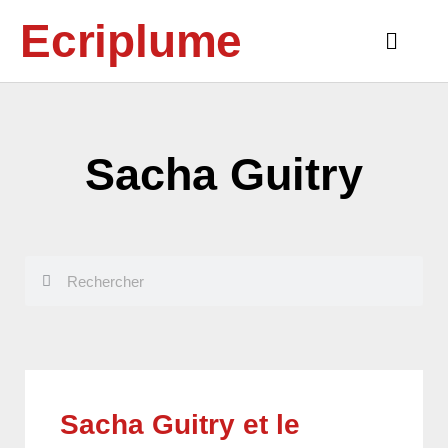
Aller
Ecriplume
au
Main
contenu
Menu
Sacha Guitry
Rechercher
Rechercher
Sacha Guitry et le