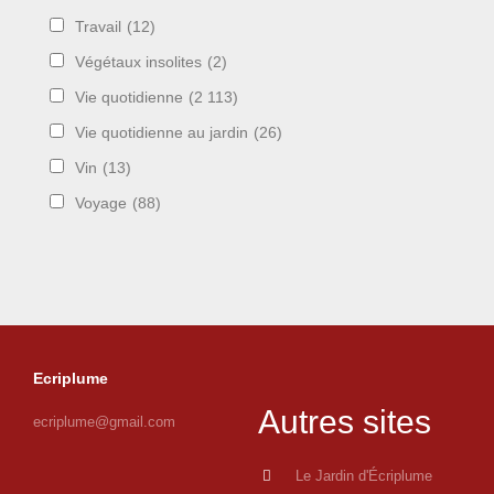
Travail
(12)
Végétaux insolites
(2)
Vie quotidienne
(2 113)
Vie quotidienne au jardin
(26)
Vin
(13)
Voyage
(88)
Ecriplume
Autres sites
ecriplume@gmail.com
Le Jardin d'Écriplume