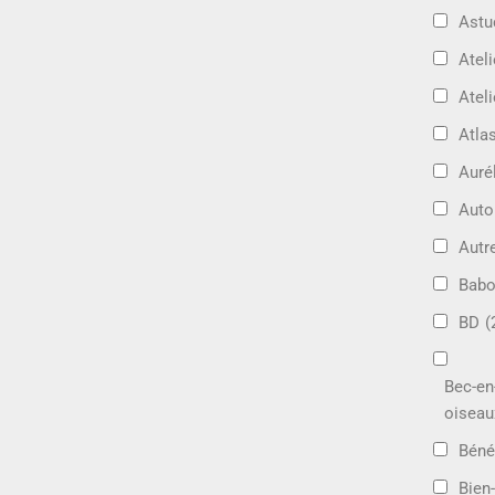
Astu
Ateli
Ateli
Atla
Auré
Aut
Autr
Bab
BD
(
Bec-en
oiseau
Béné
Bien-