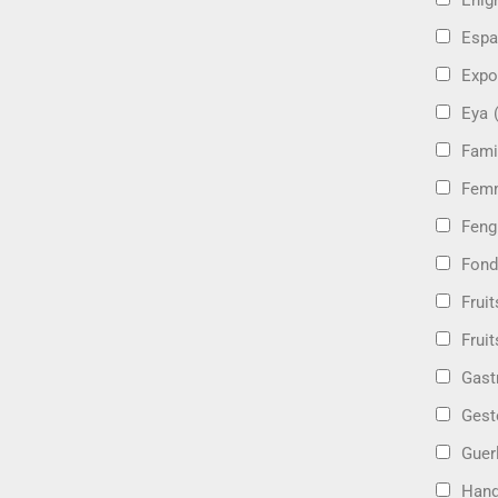
Énig
Espa
Expo
Eya
Fami
Femm
Feng
Fond
Frui
Fruit
Gast
Gest
Guer
Hand