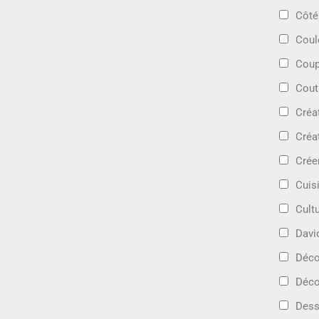
Côté
Coul
Coup
Cout
Créa
Créa
Crée
Cuis
Cult
Davi
Déc
Déco
Dess