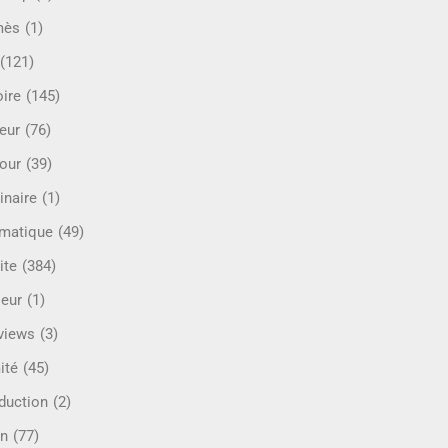
mès
(1)
(121)
oire
(145)
eur
(76)
our
(39)
inaire
(1)
rmatique
(49)
ite
(384)
ieur
(1)
rviews
(3)
ité
(45)
oduction
(2)
n
(77)