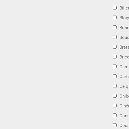
Bille
Blog
Bonn
Bouq
Bret
Bric
Camé
Cart
Ce q
Chib
Cin
Conn
Cosm