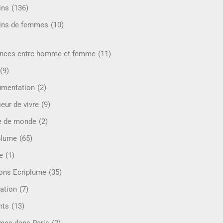
ins
(136)
ins de femmes
(10)
ences entre homme et femme
(11)
(9)
mentation
(2)
eur de vivre
(9)
e de monde
(2)
plume
(65)
e
(1)
ions Ecriplume
(35)
ation
(7)
nts
(13)