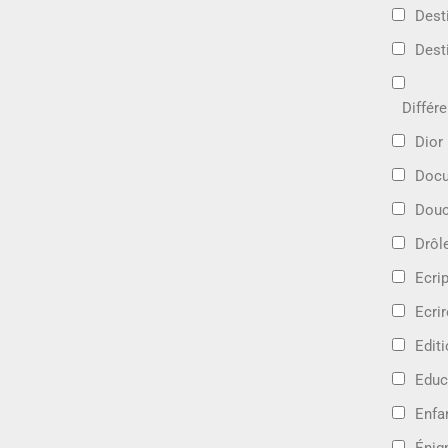
Dest
Dest
Différ
Dior
Docu
Douc
Drôl
Ecri
Ecrir
Edit
Educ
Enfa