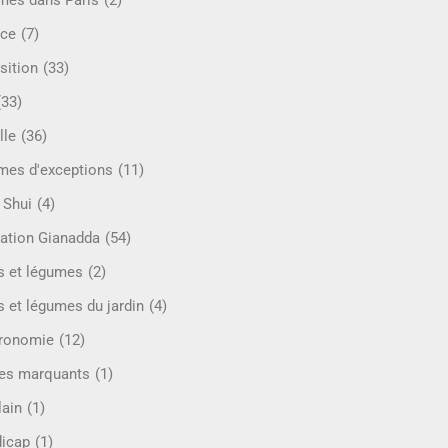
mes dans Paris
(2)
ce
(7)
sition
(33)
(33)
lle
(36)
es d'exceptions
(11)
 Shui
(4)
ation Gianadda
(54)
ts et légumes
(2)
s et légumes du jardin
(4)
ronomie
(12)
es marquants
(1)
lain
(1)
icap
(1)