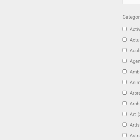
Categor
Activ
Actu
Adol
Age
Amb
Ani
Arbre
Arch
Art
(
Artis
Astr