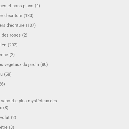
ces et bons plans
(4)
er d'écriture
(130)
ers d'écriture
(107)
s des roses
(2)
lien
(202)
omne
(2)
es végétaux du jardin
(80)
ou
(58)
26)
-sabot:Le plus mystérieux des
x
(8)
volat
(2)
être
(8)