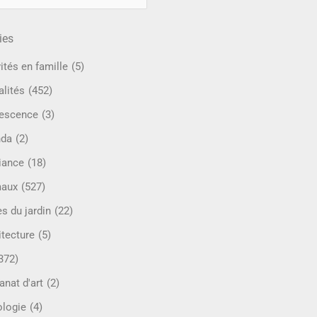
ies
ités en famille
(5)
alités
(452)
escence
(3)
nda
(2)
iance
(18)
maux
(527)
s du jardin
(22)
itecture
(5)
372)
anat d'art
(2)
ologie
(4)