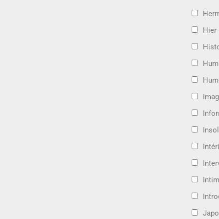
Her
Hier
Hist
Hum
Hum
Imag
Info
Insol
Intér
Inte
Intim
Intr
Japo