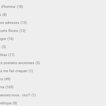
t d'humeur
(18)
s
(8)
es adresses
(13)
uets fleuris
(13)
agne
(16)
o
(5)
lias
(17)
es postales anciennes
(5)
ui me fait craquer
(1)
oz
(49)
éma
(169)
aissez-vous.. ceci?
(1)
étique
(8)