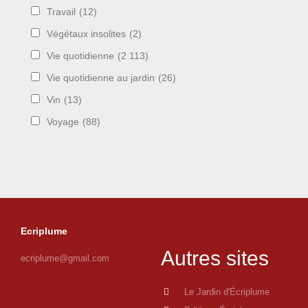
Travail
(12)
Végétaux insolites
(2)
Vie quotidienne
(2 113)
Vie quotidienne au jardin
(26)
Vin
(13)
Voyage
(88)
Ecriplume
Autres sites
ecriplume@gmail.com
Le Jardin d'Écriplume