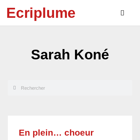
Aller
Ecriplume
au
Main
contenu
Menu
Sarah Koné
Rechercher
Rechercher
En plein… choeur