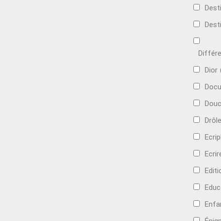
Dest
Dest
Différ
Dior
Docu
Douc
Drôl
Ecri
Ecrir
Edit
Educ
Enfa