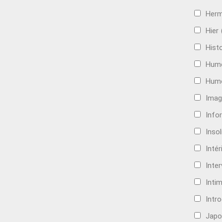
Her
Hier
Histo
Hum
Hum
Imag
Info
Insol
Intér
Inte
Intim
Intr
Japo