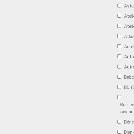
Astu
Ateli
Ateli
Atla
Auré
Aut
Autr
Bab
BD
(
Bec-en
oiseau
Béné
Bien