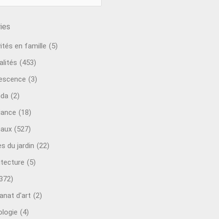
ies
ités en famille
(5)
alités
(453)
escence
(3)
nda
(2)
ance
(18)
aux
(527)
s du jardin
(22)
itecture
(5)
372)
anat d'art
(2)
ologie
(4)