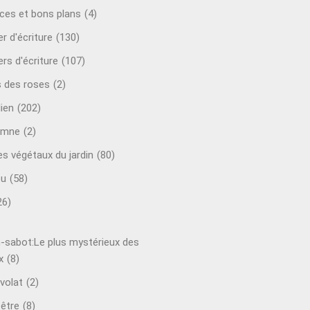
ces et bons plans
(4)
er d'écriture
(130)
ers d'écriture
(107)
s des roses
(2)
lien
(202)
omne
(2)
es végétaux du jardin
(80)
ou
(58)
26)
-sabot:Le plus mystérieux des
x
(8)
volat
(2)
-être
(8)