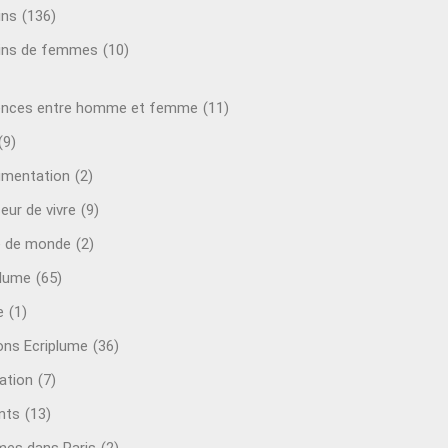
ins
(136)
ins de femmes
(10)
ences entre homme et femme
(11)
(9)
mentation
(2)
eur de vivre
(9)
e de monde
(2)
plume
(65)
e
(1)
ions Ecriplume
(36)
ation
(7)
nts
(13)