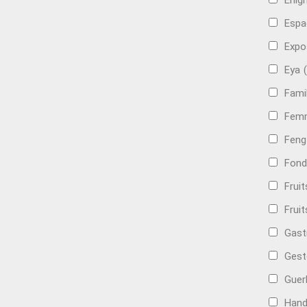
Énig
Espa
Expo
Eya
Famil
Femm
Feng
Fond
Frui
Fruit
Gast
Gest
Guer
Hand