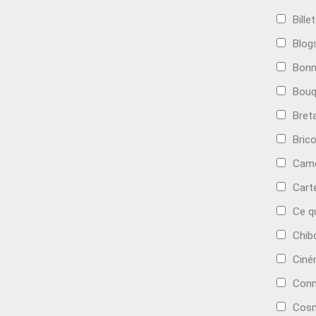
Bille
Blog
Bonn
Bouq
Bret
Bric
Camé
Cart
Ce q
Chib
Cin
Conn
Cosm