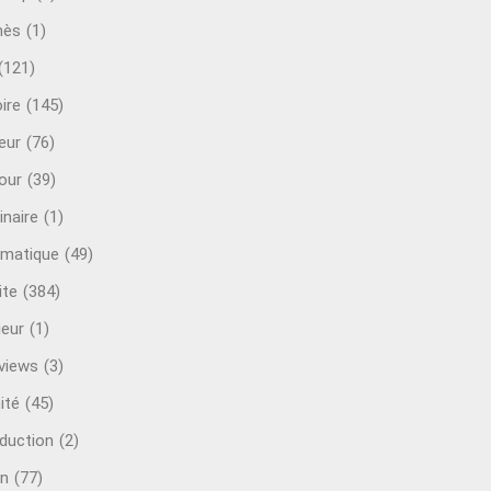
mès
(1)
(121)
ire
(145)
eur
(76)
our
(39)
inaire
(1)
rmatique
(49)
ite
(384)
ieur
(1)
rviews
(3)
ité
(45)
oduction
(2)
n
(77)