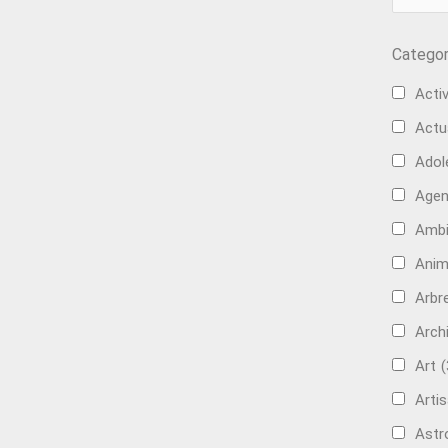
Categor
Activ
Actu
Adol
Age
Ambi
Anim
Arbre
Arch
Art
(
Artis
Astr