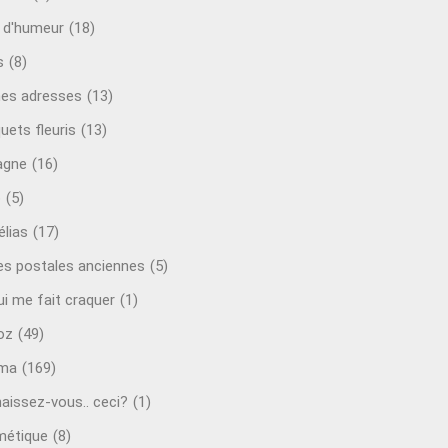
t d'humeur
(18)
s
(8)
es adresses
(13)
uets fleuris
(13)
agne
(16)
o
(5)
lias
(17)
es postales anciennes
(5)
ui me fait craquer
(1)
oz
(49)
éma
(169)
aissez-vous.. ceci?
(1)
étique
(8)