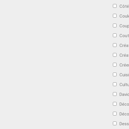
Côté
Coul
Coup
Cout
Créa
Créa
Crée
Cuis
Cult
Davi
Déc
Déco
Dess