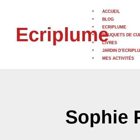
Aller
au
ACCUEIL
contenu
BLOG
Ecriplume
ECRIPLUME
BOUQUETS DE CU
LIVRES
JARDIN D’ECRIPL
MES ACTIVITÉS
Sophie 