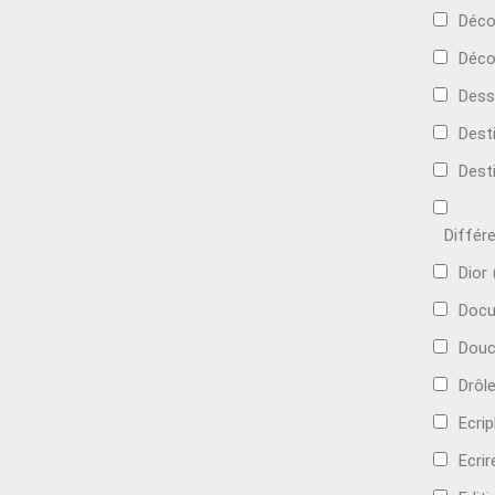
Déc
Déco
Dess
Dest
Dest
Différ
Dior
Docu
Douc
Drôl
Ecri
Ecrir