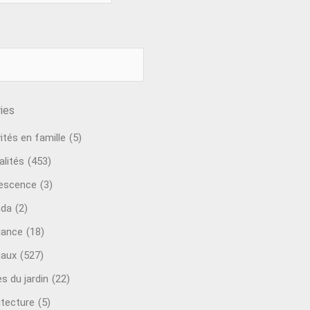
ies
ités en famille
(5)
alités
(453)
escence
(3)
nda
(2)
ance
(18)
aux
(527)
s du jardin
(22)
itecture
(5)