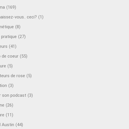
éma
(169)
aissez-vous.. ceci?
(1)
étique
(8)
 pratique
(27)
eurs
(41)
 de coeur
(55)
ure
(5)
teurs de rose
(5)
tion
(3)
r son podcast
(3)
ine
(26)
ure
(11)
d Austin
(44)