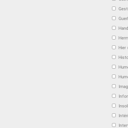
Gest
Guer
Hand
Her
Hier
Histo
Hum
Hum
Imag
Info
Insol
Intér
Inte