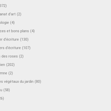
372)
anat d'art
(2)
ologie
(4)
ces et bons plans
(4)
er d'écriture
(130)
ers d'écriture
(107)
s des roses
(2)
lien
(202)
omne
(2)
es végétaux du jardin
(80)
ou
(58)
26)