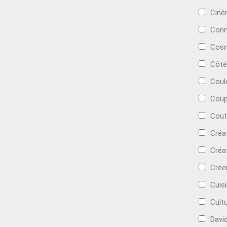
Cin
Conn
Cosm
Côté
Coul
Coup
Cout
Créa
Créa
Crée
Cuis
Cult
Davi