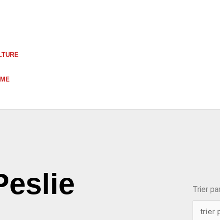
LTURE
UME
choix
Peslie
Trier par