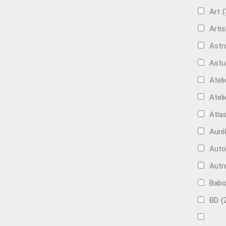
Art
(
Artis
Astr
Astu
Ateli
Ateli
Atla
Auré
Aut
Autr
Bab
BD
(