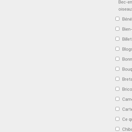
Bec-en
oiseau
Béné
Bien
Bille
Blog
Bonn
Bouq
Bret
Bric
Camé
Cart
Ce q
Chib