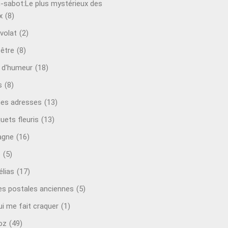
-sabot:Le plus mystérieux des
x
(8)
volat
(2)
-être
(8)
t d'humeur
(18)
s
(8)
es adresses
(13)
uets fleuris
(13)
agne
(16)
o
(5)
lias
(17)
es postales anciennes
(5)
ui me fait craquer
(1)
oz
(49)