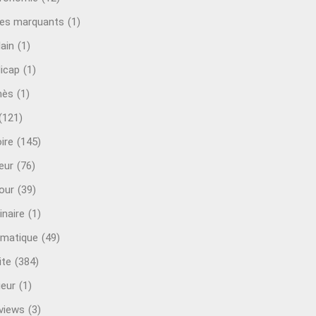
es marquants
(1)
lain
(1)
icap
(1)
mès
(1)
(121)
ire
(145)
eur
(76)
our
(39)
inaire
(1)
rmatique
(49)
ite
(384)
ieur
(1)
rviews
(3)