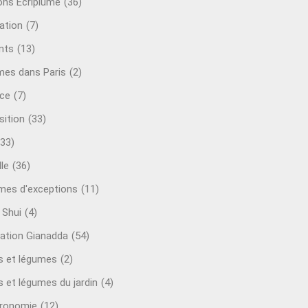
ions Ecriplume
(36)
ation
(7)
nts
(13)
mes dans Paris
(2)
ce
(7)
sition
(33)
(33)
le
(36)
es d'exceptions
(11)
 Shui
(4)
ation Gianadda
(54)
ts et légumes
(2)
s et légumes du jardin
(4)
ronomie
(12)