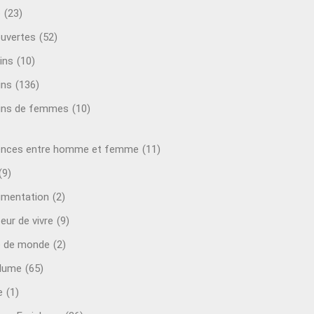
o
(23)
uvertes
(52)
ins
(10)
ins
(136)
ins de femmes
(10)
ences entre homme et femme
(11)
(9)
mentation
(2)
eur de vivre
(9)
e de monde
(2)
plume
(65)
e
(1)