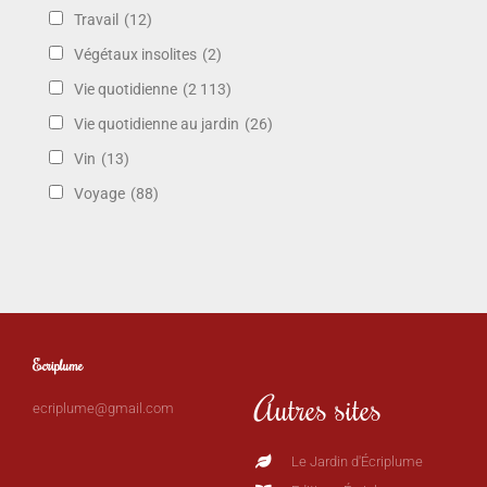
Travail
(12)
Végétaux insolites
(2)
Vie quotidienne
(2 113)
Vie quotidienne au jardin
(26)
Vin
(13)
Voyage
(88)
Ecriplume
Autres sites
ecriplume@gmail.com
Le Jardin d'Écriplume