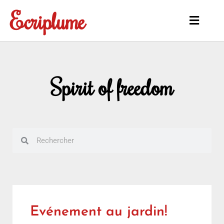
Aller
Ecriplume
au
Main
contenu
Menu
Spirit of freedom
Rechercher
Rechercher
Evénement au jardin!