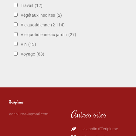
Travail
(12)
Végétaux insolites
(2)
Vie quotidienne
(2 114)
Vie quotidienne au jardin
(27)
Vin
(13)
Voyage
(88)
Ecriplume
Autres sites
ecriplume@gmail.com
Le Jardin d'Écriplume