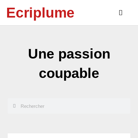
Aller
Ecriplume
au
Main
contenu
Menu
Une passion
coupable
Rechercher
Rechercher