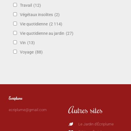
Travail
(12)
Végétaux insolites
(2)
Vie quotidienne
(2 114)
Vie quotidienne au jardin
(27)
Vin
(13)
Voyage
(88)
Ecriplume
Autres sites
ecriplume@gmail.com
Le Jardin d'Écriplume