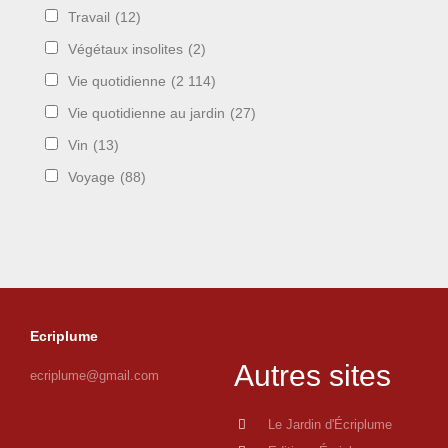
Travail
(12)
Végétaux insolites
(2)
Vie quotidienne
(2 114)
Vie quotidienne au jardin
(27)
Vin
(13)
Voyage
(88)
Ecriplume
Autres sites
ecriplume@gmail.com
Le Jardin d'Écriplume