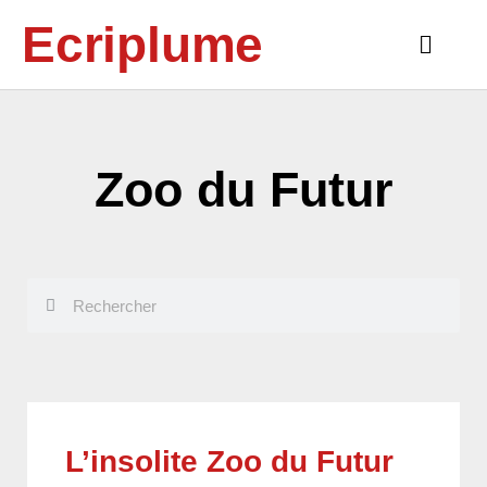
Aller
Ecriplume
au
Main
contenu
Menu
Zoo du Futur
Rechercher
Rechercher
L’insolite Zoo du Futur